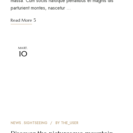
massa. Cum sociis natoque penatibus et magnis dis
parturient montes, nascetur …
Read More
MART.
10
NEWS
SIGHTSEEING
BY
THE_USER