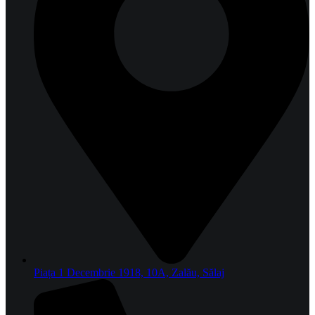
Piața 1 Decembrie 1918, 10A, Zalău, Sălaj