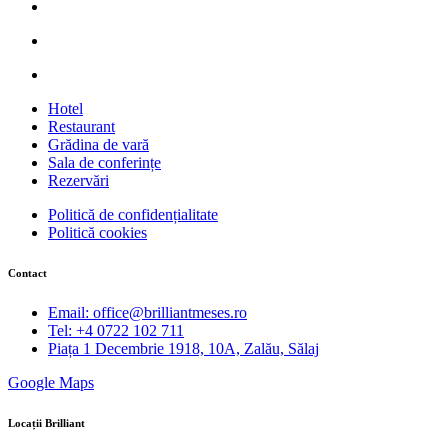
Hotel
Restaurant
Grădina de vară
Sala de conferințe
Rezervări
Politică de confidențialitate
Politică cookies
Contact
Email: office@brilliantmeses.ro
Tel: +4 0722 102 711
Piața 1 Decembrie 1918, 10A, Zalău, Sălaj
Google Maps
Locații Brilliant