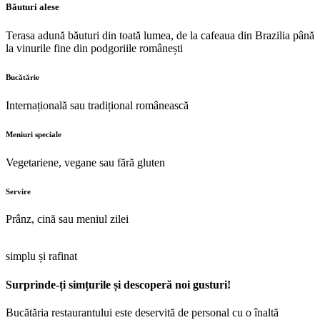
Băuturi alese
Terasa adună băuturi din toată lumea, de la cafeaua din Brazilia până
la vinurile fine din podgoriile românești
Bucătărie
Internațională sau tradițional românească
Meniuri speciale
Vegetariene, vegane sau fără gluten
Servire
Prânz, cină sau meniul zilei
simplu și rafinat
Surprinde-ți simțurile și descoperă noi gusturi!
Bucătăria restaurantului este deservită de personal cu о înaltă