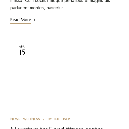
massa. Cum sociis natoque penatibus et magnis dis
parturient montes, nascetur …
Read More
APR.
15
NEWS
WELLNESS
BY
THE_USER